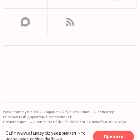
www.afanasy.biz. ООО «Афанасий-бизнес». Главный редактор,
генеральный директор: Поспелова О.В.
Регистрационный номер Эл № ФС77-88789 от 24 декабря 2024 года
Выдано: Федеральная служба по надзору в сфере связи,
информационных технологий и массовых коммуникаций (Роскомнадзор).
Сайт www.afanasy.biz уведомляет, что
Принять
16+
использует cookie-файлы
в