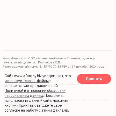
www.afanasy.biz. ООО «Афанасий-бизнес». Главный редактор,
генеральный директор: Поспелова О.В.
Регистрационный номер Эл № ФС77-88789 от 24 декабря 2024 года
Выдано: Федеральная служба по надзору в сфере связи,
информационных технологий и массовых коммуникаций (Роскомнадзор).
Сайт www.afanasy.biz уведомляет, что
Принять
16+
использует cookie-файлы
в
Правопреемником АО "Афанасий-бизнес" является ООО "Афанасий-
соответствие с редакционной
бизнес"
Политикой в отношении обработки
персональных данных
. Продолжая
Политика обработки файлов cookie
Политика в отношении обработки персональных данных и реализации
использовать данный сайт, нажимая
требований к защите персональных данных
кнопку «Принять», вы даете свое
согласие на работу с этими файлами.