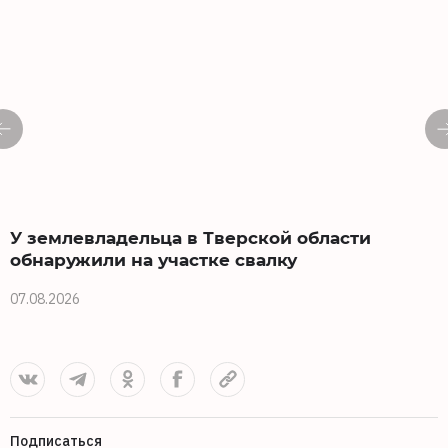
У землевладельца в Тверской области
обнаружили на участке свалку
07.08.2026
0
Подписаться