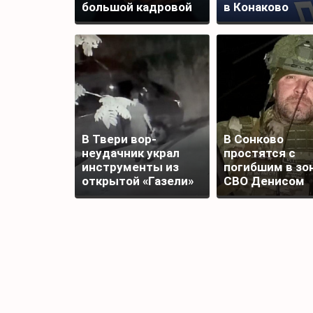
большой кадровой
в Конаково
чистки?
В Твери вор-
В Сонково
неудачник украл
простятся с
инструменты из
погибшим в зо
открытой «Газели»
СВО Денисом
и лишился добычи
Шаповаловым