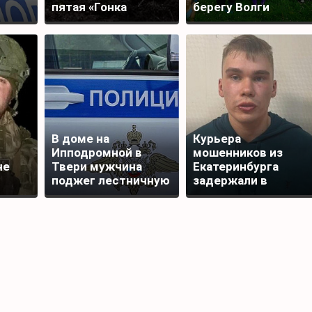
пятая «Гонка
берегу Волги
Титанов»
В доме на
Курьера
Ипподромной в
мошенников из
не
Твери мужчина
Екатеринбурга
поджег лестничную
задержали в
площадку
Редкино Тверской
области