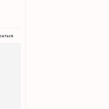
Кафе на станции Вышний Волочек ош
07.08.2026
саться