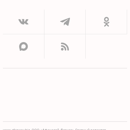
www.afanasy.biz. ООО «Афанасий-бизнес». Главный редактор,