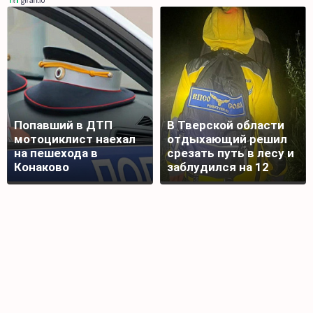
Попавший в ДТП
В Тверской области
мотоциклист наехал
отдыхающий решил
на пешехода в
срезать путь в лесу и
Конаково
заблудился на 12
часов