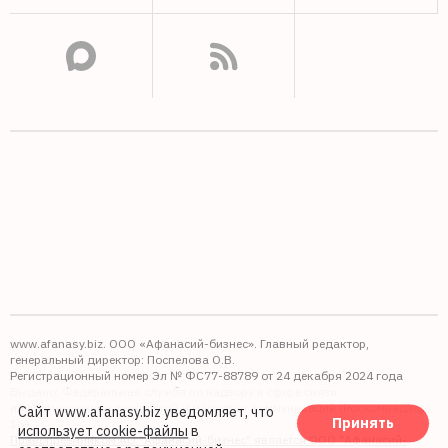
www.afanasy.biz. ООО «Афанасий-бизнес». Главный редактор,
генеральный директор: Поспелова О.В.
Регистрационный номер Эл № ФС77-88789 от 24 декабря 2024 года
Выдано: Федеральная служба по надзору в сфере связи,
информационных технологий и массовых коммуникаций (Роскомнадзор).
Сайт www.afanasy.biz уведомляет, что
Принять
16+
использует cookie-файлы
в
Правопреемником АО "Афанасий-бизнес" является ООО "Афанасий-