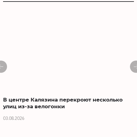
В центре Калязина перекроют несколько
улиц из-за велогонки
03.08.2026
0