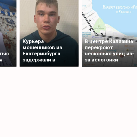
Курьера
В центре Калязина
мошенников из
перекроют
тыс
Екатеринбурга
несколько улиц из-
я
задержали в
за велогонки
Редкино Тверской
области