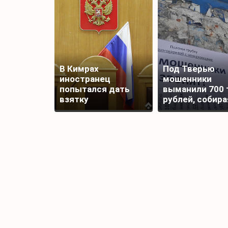
В Кимрах
Под Тверью
иностранец
мошенники
попытался дать
выманили 700 
взятку
рублей, собира
полицейскому
подписи для
награды бойца