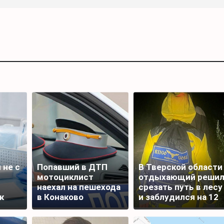
 не с
Попавший в ДТП
В Тверской области
мотоциклист
отдыхающий реши
наехал на пешехода
срезать путь в лесу
к
в Конаково
и заблудился на 12
часов