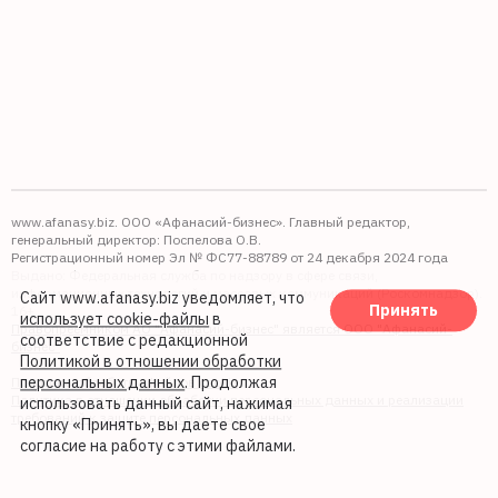
www.afanasy.biz. ООО «Афанасий-бизнес». Главный редактор,
генеральный директор: Поспелова О.В.
Регистрационный номер Эл № ФС77-88789 от 24 декабря 2024 года
Выдано: Федеральная служба по надзору в сфере связи,
информационных технологий и массовых коммуникаций (Роскомнадзор).
Сайт www.afanasy.biz уведомляет, что
Принять
16+
использует cookie-файлы
в
Правопреемником АО "Афанасий-бизнес" является ООО "Афанасий-
соответствие с редакционной
бизнес"
Политикой в отношении обработки
персональных данных
. Продолжая
Политика обработки файлов cookie
Политика в отношении обработки персональных данных и реализации
использовать данный сайт, нажимая
требований к защите персональных данных
кнопку «Принять», вы даете свое
согласие на работу с этими файлами.