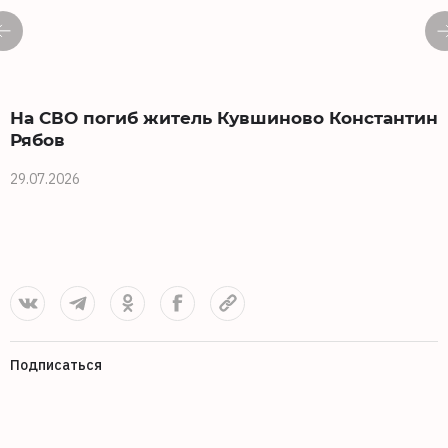
На СВО погиб житель Кувшиново Константин
Рябов
п
29.07.2026
2
Подписаться