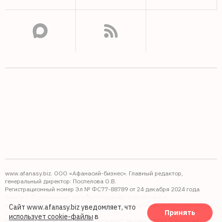
www.afanasy.biz. ООО «Афанасий-бизнес». Главный редактор,
генеральный директор: Поспелова О.В.
Регистрационный номер Эл № ФС77-88789 от 24 декабря 2024 года
Выдано: Федеральная служба по надзору в сфере связи,
информационных технологий и массовых коммуникаций (Роскомнадзор).
Сайт www.afanasy.biz уведомляет, что
Принять
16+
использует cookie-файлы
в
Правопреемником АО "Афанасий-бизнес" является ООО "Афанасий-