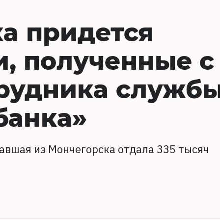
а придется
и, полученные с
рудника служб
банка»
авшая из Мончегорска отдала 335 тысяч