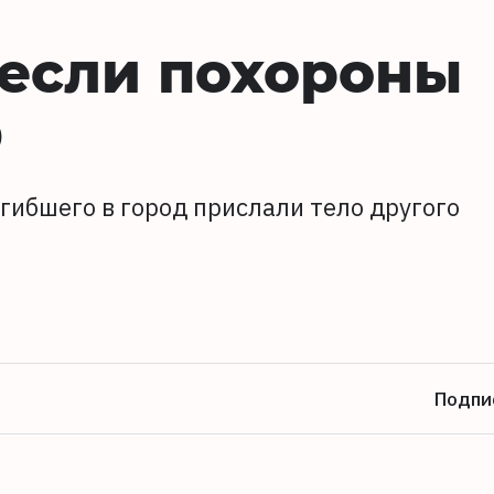
несли похороны
О
огибшего в город прислали тело другого
Подпи