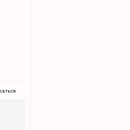
В Сонково простятся с погибшим в 
07.08.2026
саться