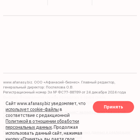
www.afanasy.biz. ООО «Афанасий-бизнес». Главный редактор,
генеральный директор: Поспелова О.В.
Регистрационный номер Эл № ФС77-88789 от 24 декабря 2024 года
Выдано: Федеральная служба по надзору в сфере связи,
информационных технологий и массовых коммуникаций (Роскомнадзор).
Сайт www.afanasy.biz уведомляет, что
Принять
16+
использует cookie-файлы
в
Правопреемником АО "Афанасий-бизнес" является ООО "Афанасий-
соответствие с редакционной
бизнес"
Политикой в отношении обработки
персональных данных
. Продолжая
Политика обработки файлов cookie
Политика в отношении обработки персональных данных и реализации
использовать данный сайт, нажимая
требований к защите персональных данных
кнопку «Принять», вы даете свое