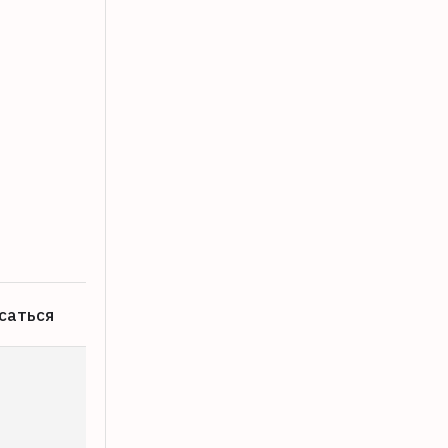
В Тверской области пройдет инвента
08.08.2026
саться