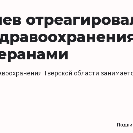
ев отреагирова
дравоохранения
теранами
равоохранения Тверской области занимает
Подпи