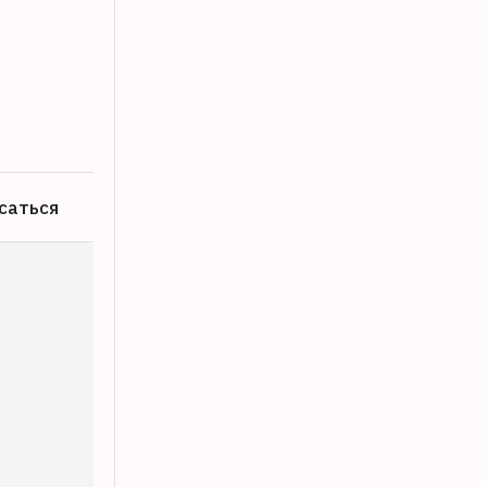
100 лет отмечает ветеран Антонина М
08.08.2026
саться