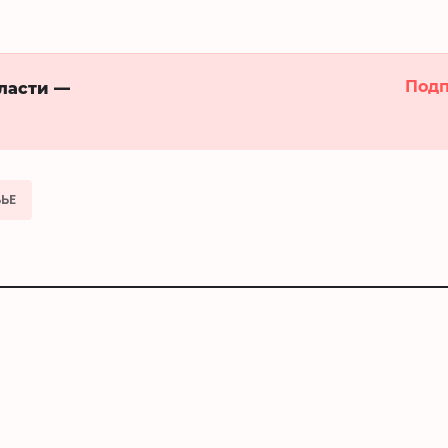
Подп
бласти —
ЬЕ