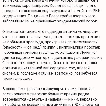
всплеска ОРВИ, возбудителями которого являются, в
том числе, коронавирусы. Ковид встал в один ряд с
предшествовавшими ему вирусами из семейства РНК-
содержащих. По данным Роспотребнадзора, число
заболевших им не превышает эпидемический порог.
Отмечается также, что подвиды штамма «омикрон»
уже не такие опасные, чаще всего болезнь протекает
как обычная простуда, проигрывая по патогенности
(опасности — от ред.) гриппу. Симптоматика простая:
небольшая температура, насморк, кашель. Лечение
длится неделю — полторы в домашних условиях, если у
больного нет сопутствующей патологии со стороны
органов дыхательной или сердечно-сосудистой
систем. В последнем случае, возможно, потребуется
госпитализация.
В основном в регионе циркулирует «омикрон». Из
«омикронов» у тверских больных крайне редко
встречаются «дельта» и «альфа» — к ним, вероятно,
выработался коллективный иммунитет. Фиксируется