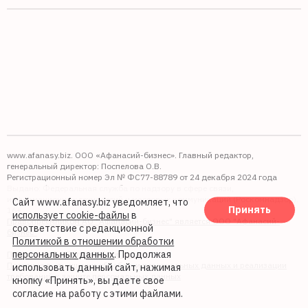
www.afanasy.biz. ООО «Афанасий-бизнес». Главный редактор,
генеральный директор: Поспелова О.В.
Регистрационный номер Эл № ФС77-88789 от 24 декабря 2024 года
Выдано: Федеральная служба по надзору в сфере связи,
информационных технологий и массовых коммуникаций (Роскомнадзор).
Сайт www.afanasy.biz уведомляет, что
Принять
16+
использует cookie-файлы
в
Правопреемником АО "Афанасий-бизнес" является ООО "Афанасий-
соответствие с редакционной
бизнес"
Политикой в отношении обработки
персональных данных
. Продолжая
Политика обработки файлов cookie
Политика в отношении обработки персональных данных и реализации
использовать данный сайт, нажимая
требований к защите персональных данных
кнопку «Принять», вы даете свое
согласие на работу с этими файлами.