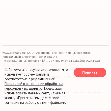
www.afanasy.biz. ООО «Афанасий-бизнес». Главный редактор,
генеральный директор: Поспелова О.В.
Регистрационный номер Эл № ФС77-88789 от 24 декабря 2024 года
Выдано: Федеральная служба по надзору в сфере связи,
информационных технологий и массовых коммуникаций (Роскомнадзор).
Сайт www.afanasy.biz уведомляет, что
Принять
16+
использует cookie-файлы
в
Правопреемником АО "Афанасий-бизнес" является ООО "Афанасий-
соответствие с редакционной
бизнес"
Политикой в отношении обработки
персональных данных
. Продолжая
Политика обработки файлов cookie
Политика в отношении обработки персональных данных и реализации
использовать данный сайт, нажимая
требований к защите персональных данных
кнопку «Принять», вы даете свое
согласие на работу с этими файлами.