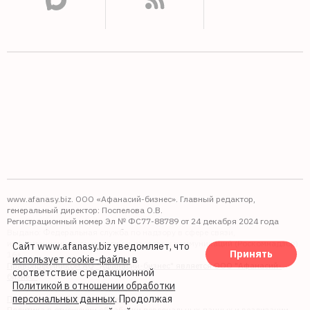
www.afanasy.biz. ООО «Афанасий-бизнес». Главный редактор,
генеральный директор: Поспелова О.В.
Регистрационный номер Эл № ФС77-88789 от 24 декабря 2024 года
Выдано: Федеральная служба по надзору в сфере связи,
информационных технологий и массовых коммуникаций (Роскомнадзор).
Сайт www.afanasy.biz уведомляет, что
Принять
16+
использует cookie-файлы
в
Правопреемником АО "Афанасий-бизнес" является ООО "Афанасий-
соответствие с редакционной
бизнес"
Политикой в отношении обработки
персональных данных
. Продолжая
Политика обработки файлов cookie
Политика в отношении обработки персональных данных и реализации