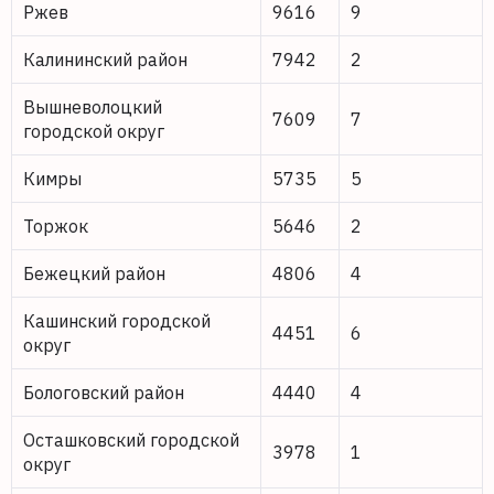
Ржев
9616
9
Калининский район
7942
2
Вышневолоцкий
7609
7
городской округ
Кимры
5735
5
Торжок
5646
2
Бежецкий район
4806
4
Кашинский городской
4451
6
округ
Бологовский район
4440
4
Осташковский городской
3978
1
округ