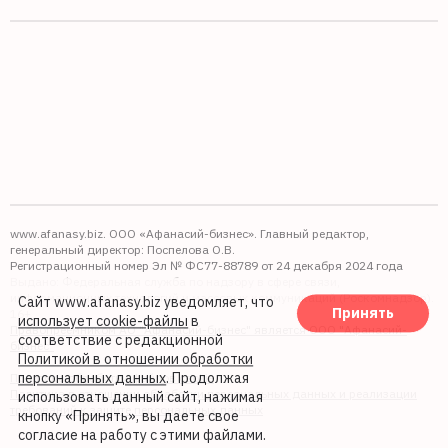
www.afanasy.biz. ООО «Афанасий-бизнес». Главный редактор,
генеральный директор: Поспелова О.В.
Регистрационный номер Эл № ФС77-88789 от 24 декабря 2024 года
Выдано: Федеральная служба по надзору в сфере связи,
информационных технологий и массовых коммуникаций (Роскомнадзор).
Сайт www.afanasy.biz уведомляет, что
Принять
16+
использует cookie-файлы
в
Правопреемником АО "Афанасий-бизнес" является ООО "Афанасий-
соответствие с редакционной
бизнес"
Политикой в отношении обработки
персональных данных
. Продолжая
Политика обработки файлов cookie
Политика в отношении обработки персональных данных и реализации
использовать данный сайт, нажимая
требований к защите персональных данных
кнопку «Принять», вы даете свое
согласие на работу с этими файлами.