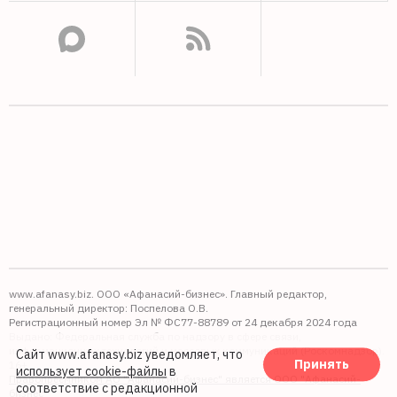
www.afanasy.biz. ООО «Афанасий-бизнес». Главный редактор,
генеральный директор: Поспелова О.В.
Регистрационный номер Эл № ФС77-88789 от 24 декабря 2024 года
Выдано: Федеральная служба по надзору в сфере связи,
информационных технологий и массовых коммуникаций (Роскомнадзор).
Сайт www.afanasy.biz уведомляет, что
Принять
16+
использует cookie-файлы
в
Правопреемником АО "Афанасий-бизнес" является ООО "Афанасий-
соответствие с редакционной
бизнес"