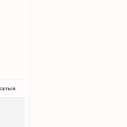
Пропавший в Твери молодой челове
09.08.2026
саться