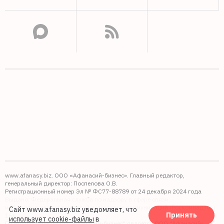
www.afanasy.biz. ООО «Афанасий-бизнес». Главный редактор,
генеральный директор: Поспелова О.В.
Регистрационный номер Эл № ФС77-88789 от 24 декабря 2024 года
Выдано: Федеральная служба по надзору в сфере связи,
информационных технологий и массовых коммуникаций (Роскомнадзор).
Сайт www.afanasy.biz уведомляет, что
Принять
16+
использует cookie-файлы
в
Правопреемником АО "Афанасий-бизнес" является ООО "Афанасий-