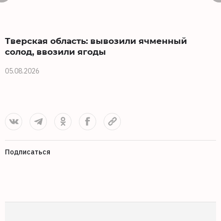
Тверская область: вывозили ячменный
солод, ввозили ягоды
05.08.2026
0
Подписаться