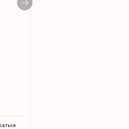
Виталий Королев: стремимся, чтобы 
08.08.2026
саться