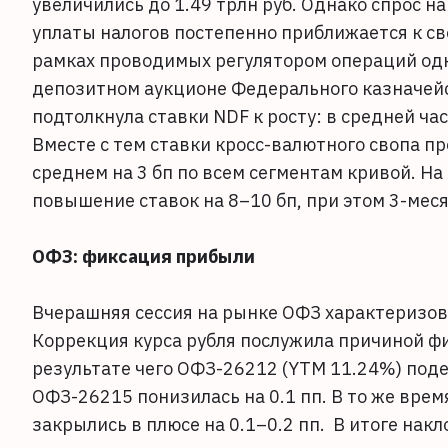
увеличились до 1.49 трлн руб. Однако спрос н
уплаты налогов постепенно приближается к св
рамках проводимых регулятором операций одно
депозитном аукционе Федерального казначейс
подтолкнула ставки NDF к росту: в средней час
Вместе с тем ставки кросс-валютного свопа п
среднем на 3 бп по всем сегментам кривой. Н
повышение ставок на 8–10 бп, при этом 3-меся
ОФЗ: фиксация прибыли
Вчерашняя сессия на рынке ОФЗ характеризов
Коррекция курса рубля послужила причиной ф
результате чего ОФЗ-26212 (YTM 11.24%) поде
ОФЗ-26215 понизилась на 0.1 пп. В то же вре
закрылись в плюсе на 0.1–0.2 пп. В итоге накл