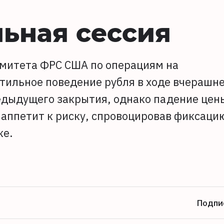
льная сессия
омитета ФРС США по операциям на
ильное поведение рубля в ходе вчерашн
редыдущего закрытия, однако падение цен
о аппетит к риску, спровоцировав фиксаци
ке.
Подпи