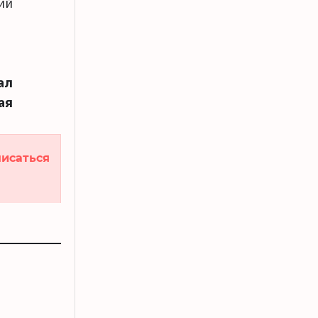
ий
ал
ая
исаться