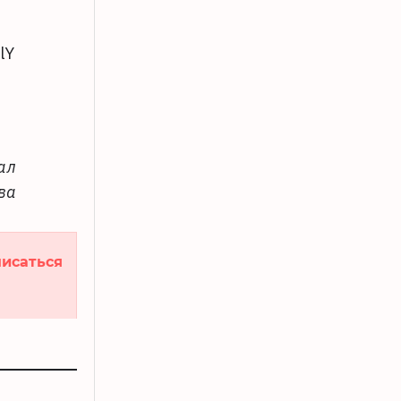
lY
ал
ва
исаться