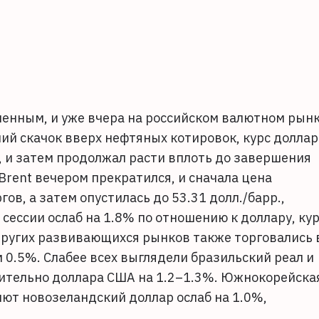
менным, и уже вчера на российском валютном рын
ий скачок вверх нефтяных котировок, курс доллар
0, и затем продолжал расти вплоть до завершения
rent вечером прекратился, и сначала цена
в, а затем опустилась до 53.31 долл./барр.,
 сессии ослаб на 1.8% по отношению к доллару, ку
других развивающихся рынков также торговались 
 0.5%. Слабее всех выглядели бразильский реал и
тельно доллара США на 1.2–1.3%. Южнокорейска
лют новозеландский доллар ослаб на 1.0%,