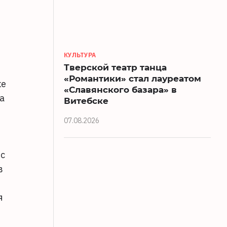
КУЛЬТУРА
Тверской театр танца
«Романтики» стал лауреатом
ке
«Славянского базара» в
а
Витебске
07.08.2026
рс
в
я