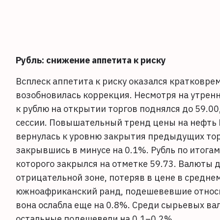
Рубль: снижение аппетита к риску
Всплеск аппетита к риску оказался кратковре
возобновилась коррекция. Несмотря на утренн
к рублю на открытии торгов поднялся до 59.0
сессии. Повышательный тренд цены на нефть B
вернулась к уровню закрытия предыдущих торго
закрывшись в минусе на 0.1%. Рубль по итогам
которого закрылся на отметке 59.73. Валюты 
отрицательной зоне, потеряв в цене в среднем
южноафриканский ранд, подешевевшие относи
вона ослабла еще на 0.8%. Среди сырьевых ва
остальные подешевели на 0.1–0.2%.