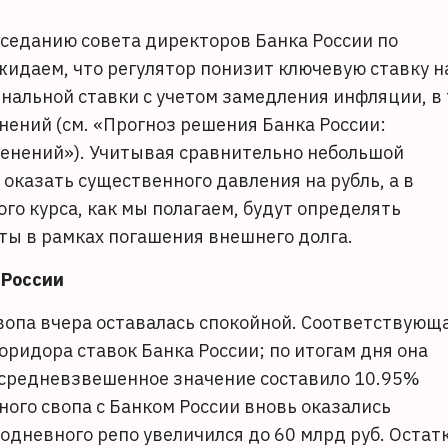
аседанию совета директоров Банка России по
идаем, что регулятор понизит ключевую ставку н
инальной ставки с учетом замедления инфляции, в 
нений (см. «Прогноз решения Банка России:
менений»). Учитывая сравнительно небольшой
оказать существенного давления на рубль, а в
о курса, как мы полагаем, будут определять
ты в рамках погашения внешнего долга.
 России
вопа вчера оставалась спокойной. Соответствующ
оридора ставок Банка России; по итогам дня она
ее средневзвешенное значение составило 10.95%
тного свопа с Банком России вновь оказались
дневного репо увеличился до 60 млрд руб. Остат