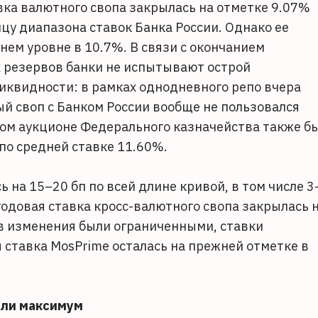
вка валютного свопа закрылась на отметке 9.07%
ицу диапазона ставок Банка России. Однако ее
ем уровне в 10.7%. В связи с окончанием
 резервов банки не испытывают острой
иквидности: в рамках однодневного репо вчера
ый своп с Банком России вообще не пользовался
ном аукционе Федерального казначейства также б
 по средней ставке 11.60%.
на 15–20 бп по всей длине кривой, в том числе 3
годовая ставка кросс-валютного свопа закрылась 
в изменения были ограниченными, ставки
я ставка MosPrime осталась на прежней отметке в
или максимум