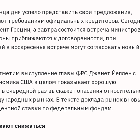
нца дня успело представить свои предложения,
ают требованиям официальных кредиторов. Сегод
т Греции, а завтра состоится встреча министро
роны приближаются к договоренности, при
й в воскресенье встрече могут согласовать новый
тметим выступление главы ФРС Джанет Йеллен с
ономика США в целом показывает хорошую
, в очередной раз выскажет опасения относительн
дународных рынках. В тексте доклада рынок внов
центной ставки по федеральным фондам.
лжают снижаться