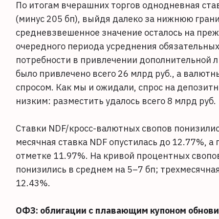
По итогам вчерашних торгов однодневная ста
(минус 205 бп), выйдя далеко за нижнюю гран
средневзвешенное значение осталось на прежн
очередного периода усреднения обязательных
потребности в привлечении дополнительной л
было привлечено всего 26 млрд руб., а валютн
спросом. Как мы и ожидали, спрос на депозит
низким: разместить удалось всего 8 млрд руб.
Ставки NDF/кросс-валютных свопов понизились 
месячная ставка NDF опустилась до 12.77%, а 
отметке 11.97%. На кривой процентных свопо
понизились в среднем на 5–7 бп; трехмесячна
12.43%.
ОФЗ: облигации с плавающим купоном обнов