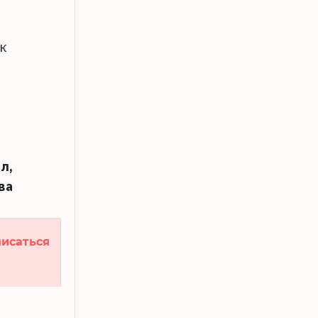
к
л,
ва
исаться