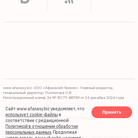
www.afanasy.biz. ООО «Афанасий-бизнес». Главный редактор,
генеральный директор: Поспелова О.В.
Регистрационный номер Эл № ФС77-88789 от 24 декабря 2024 года
Выдано: Федеральная служба по надзору в сфере связи,
информационных технологий и массовых коммуникаций (Роскомнадзор).
Сайт www.afanasy.biz уведомляет, что
Принять
16+
использует cookie-файлы
в
Правопреемником АО "Афанасий-бизнес" является ООО "Афанасий-
соответствие с редакционной
бизнес"
Политикой в отношении обработки
персональных данных
. Продолжая
Политика обработки файлов cookie
Политика в отношении обработки персональных данных и реализации