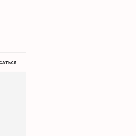
В Зубцове две дачницы вынесли из ма
06.08.2026
саться