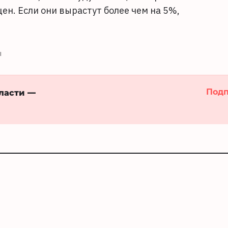
н. Если они вырастут более чем на 5%,
ы
Подп
бласти —