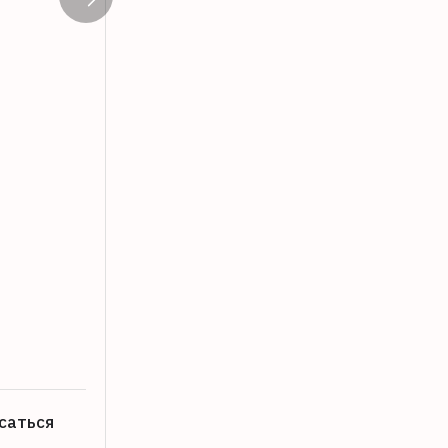
В Бологое у вокзала незаконно прода
06.08.2026
саться