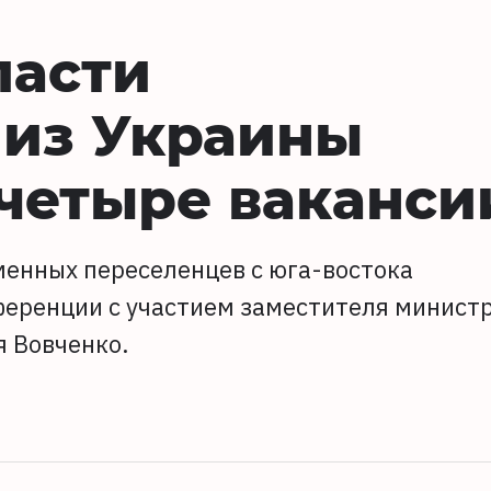
ласти
 из Украины
четыре ваканси
менных переселенцев с юга-востока
еренции с участием заместителя минист
я Вовченко.