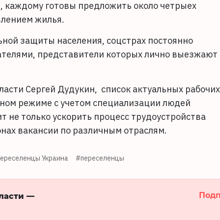
й, каждому готовы предложить около четрыех
влением жилья.
льной защиты населения, соцстрах постоянно
телями, представители которых лично выезжают 
ласти Сергей Дудукин, список актуальных рабочих
вном режиме с учетом специализации людей
ит не только ускорить процесс трудоустройства
онах вакансии по различным отраслям.
ереселенцы Украина
#переселенцы
Подп
бласти —