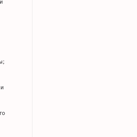
и
ы;
 и
го