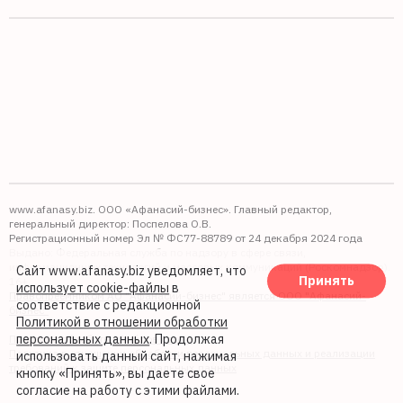
www.afanasy.biz. ООО «Афанасий-бизнес». Главный редактор,
генеральный директор: Поспелова О.В.
Регистрационный номер Эл № ФС77-88789 от 24 декабря 2024 года
Выдано: Федеральная служба по надзору в сфере связи,
информационных технологий и массовых коммуникаций (Роскомнадзор).
Сайт www.afanasy.biz уведомляет, что
Принять
16+
использует cookie-файлы
в
Правопреемником АО "Афанасий-бизнес" является ООО "Афанасий-
соответствие с редакционной
бизнес"
Политикой в отношении обработки
персональных данных
. Продолжая
Политика обработки файлов cookie
Политика в отношении обработки персональных данных и реализации
использовать данный сайт, нажимая
требований к защите персональных данных
кнопку «Принять», вы даете свое
согласие на работу с этими файлами.