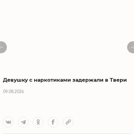
Девушку с наркотиками задержали в Твери
09.08.2026
0