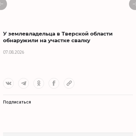
У землевладельца в Тверской области
обнаружили на участке свалку
07.08.2026
0
Подписаться