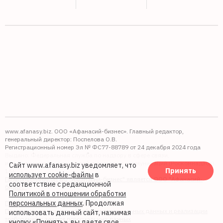
www.afanasy.biz. ООО «Афанасий-бизнес». Главный редактор,
генеральный директор: Поспелова О.В.
Регистрационный номер Эл № ФС77-88789 от 24 декабря 2024 года
Выдано: Федеральная служба по надзору в сфере связи,
информационных технологий и массовых коммуникаций (Роскомнадзор).
Сайт www.afanasy.biz уведомляет, что
Принять
16+
использует cookie-файлы
в
Правопреемником АО "Афанасий-бизнес" является ООО "Афанасий-
соответствие с редакционной
бизнес"
Политикой в отношении обработки
персональных данных
. Продолжая
Политика обработки файлов cookie
Политика в отношении обработки персональных данных и реализации
использовать данный сайт, нажимая
требований к защите персональных данных
кнопку «Принять», вы даете свое