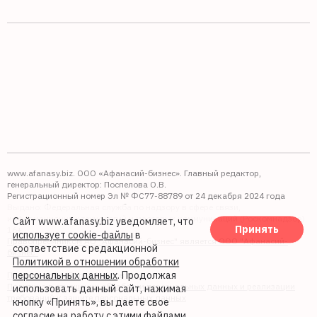
www.afanasy.biz. ООО «Афанасий-бизнес». Главный редактор,
генеральный директор: Поспелова О.В.
Регистрационный номер Эл № ФС77-88789 от 24 декабря 2024 года
Выдано: Федеральная служба по надзору в сфере связи,
информационных технологий и массовых коммуникаций (Роскомнадзор).
Сайт www.afanasy.biz уведомляет, что
Принять
16+
использует cookie-файлы
в
Правопреемником АО "Афанасий-бизнес" является ООО "Афанасий-
соответствие с редакционной
бизнес"
Политикой в отношении обработки
персональных данных
. Продолжая
Политика обработки файлов cookie
Политика в отношении обработки персональных данных и реализации
использовать данный сайт, нажимая
требований к защите персональных данных
кнопку «Принять», вы даете свое
согласие на работу с этими файлами.