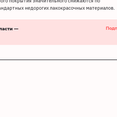
ого покрытия значительного снижаются по
андартных недорогих лакокрасочных материалов.
Подп
бласти —