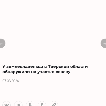
У землевладельца в Тверской области
обнаружили на участке свалку
07.08.2026
0