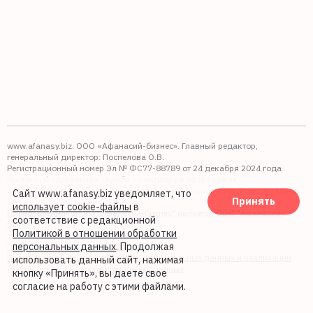
www.afanasy.biz. ООО «Афанасий-бизнес». Главный редактор,
генеральный директор: Поспелова О.В.
Регистрационный номер Эл № ФС77-88789 от 24 декабря 2024 года
Выдано: Федеральная служба по надзору в сфере связи,
информационных технологий и массовых коммуникаций (Роскомнадзор).
Сайт www.afanasy.biz уведомляет, что
Принять
16+
использует cookie-файлы
в
Правопреемником АО "Афанасий-бизнес" является ООО "Афанасий-
соответствие с редакционной
бизнес"
Политикой в отношении обработки
персональных данных
. Продолжая
Политика обработки файлов cookie
Политика в отношении обработки персональных данных и реализации
использовать данный сайт, нажимая
требований к защите персональных данных
кнопку «Принять», вы даете свое
согласие на работу с этими файлами.