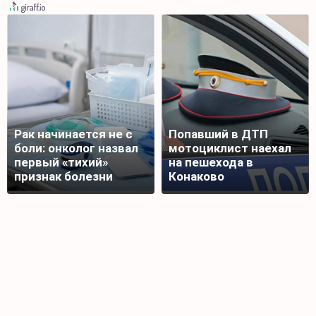
Рак начинается не с
Попавший в ДТП
боли: онколог назвал
мотоциклист наехал
первый «тихий»
на пешехода в
признак болезни
Конаково