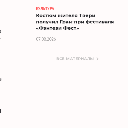
КУЛЬТУРА
Костюм жителя Твери
получил Гран-при фестиваля
«Фэнтези Фест»
е
т
07.08.2026
ВСЕ МАТЕРИАЛЫ
е
И