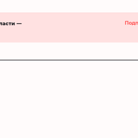
Подп
бласти —