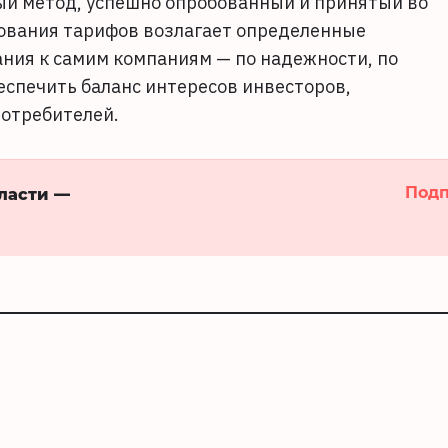
ый метод, успешно опробованный и принятый во
рования тарифов возлагает определенные
ания к самим компаниям — по надежности, по
беспечить баланс интересов инвесторов,
потребителей.
Подп
бласти —