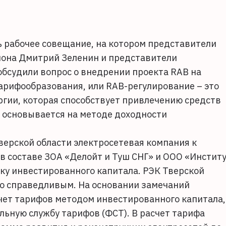
ь рабочее совещание, на котором представители
иона Дмитрий Зеленин и представители
обсудили вопрос о внедрении проекта RAB на
арифообразования, или RAB-регулирование – это
ргии, которая способствует привлечению средств
и основывается на методе доходности
верской области электросетевая компания к
в составе ЗОА «Делойт и Туш СНГ» и ООО «Инстит
у инвестированного капитала. РЭК Тверской
его справедливым. На основании замечаний
счет тарифов методом инвестированного капитала,
ьную службу тарифов (ФСТ). В расчет тарифа