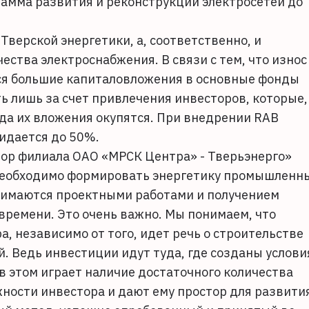
амма развития и реконструкции электросетей до
Тверской энергетики, а, соответственно, и
ества электроснабжения. В связи с тем, что износ
ся большие капиталовложения в основные фонды
ь лишь за счет привлечения инвесторов, которые,
гда их вложения окупятся. При внедрении RAB
идается до 50%.
тор филиала ОАО «МРСК Центра» - Тверьэнерго»
«Необходимо формировать энергетику промышленн
анимаются проектными работами и получением
 времени. Это очень важно. Мы понимаем, что
, независимо от того, идет речь о строительстве
. Ведь инвестиции идут туда, где созданы услови
в этом играет наличие достаточного количества
ости инвестора и дают ему простор для развити