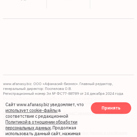
www.afanasy.biz. ООО «Афанасий-бизнес». Главный редактор,
генеральный директор: Поспелова О.В.
Регистрационный номер Эл № ФС77-88789 от 24 декабря 2024 года
Выдано: Федеральная служба по надзору в сфере связи,
информационных технологий и массовых коммуникаций (Роскомнадзор).
Сайт www.afanasy.biz уведомляет, что
Принять
16+
использует cookie-файлы
в
Правопреемником АО "Афанасий-бизнес" является ООО "Афанасий-
соответствие с редакционной
бизнес"
Политикой в отношении обработки
персональных данных
. Продолжая
Политика обработки файлов cookie
Политика в отношении обработки персональных данных и реализации
использовать данный сайт, нажимая