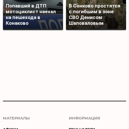
Попавший в ДТП
В Сонково простятся
мотоциклист наехал
с погибшим в зоне
на пешехода в
СВО Денисом
Конаково
Шаповаловым
МАТЕРИАЛЫ
ИНФОРМАЦИЯ