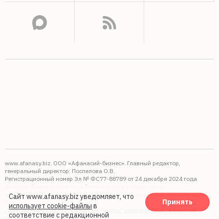
www.afanasy.biz. ООО «Афанасий-бизнес». Главный редактор,
генеральный директор: Поспелова О.В.
Регистрационный номер Эл № ФС77-88789 от 24 декабря 2024 года
Выдано: Федеральная служба по надзору в сфере связи,
информационных технологий и массовых коммуникаций (Роскомнадзор).
Сайт www.afanasy.biz уведомляет, что
Принять
16+
использует cookie-файлы
в
Правопреемником АО "Афанасий-бизнес" является ООО "Афанасий-
соответствие с редакционной
бизнес"