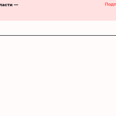
Подп
бласти —