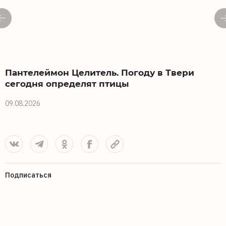
Пантелеймон Целитель. Погоду в Твери
сегодня определят птицы
09.08.2026
0
Подписаться