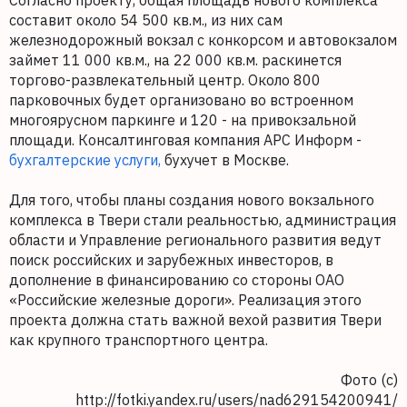
Согласно проекту, общая площадь нового комплекса
составит около 54 500 кв.м., из них сам
железнодорожный вокзал с конкорсом и автовокзалом
займет 11 000 кв.м., на 22 000 кв.м. раскинется
торгово-развлекательный центр. Около 800
парковочных будет организовано во встроенном
многоярусном паркинге и 120 - на привокзальной
площади. Консалтинговая компания АРС Информ -
бухгалтерские услуги,
бухучет в Москве.
Для того, чтобы планы создания нового вокзального
комплекса в Твери стали реальностью, администрация
области и Управление регионального развития ведут
поиск российских и зарубежных инвесторов, в
дополнение в финансированию со стороны ОАО
«Российские железные дороги». Реализация этого
проекта должна стать важной вехой развития Твери
как крупного транспортного центра.
Фото (с)
http://fotki.yandex.ru/users/nad629154200941/