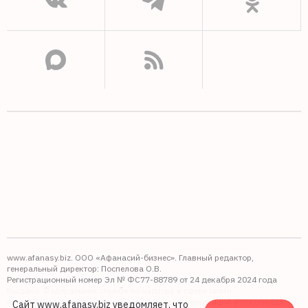
www.afanasy.biz. ООО «Афанасий-бизнес». Главный редактор,
генеральный директор: Поспелова О.В.
Регистрационный номер Эл № ФС77-88789 от 24 декабря 2024 года
Выдано: Федеральная служба по надзору в сфере связи,
информационных технологий и массовых коммуникаций (Роскомнадзор).
Сайт www.afanasy.biz уведомляет, что