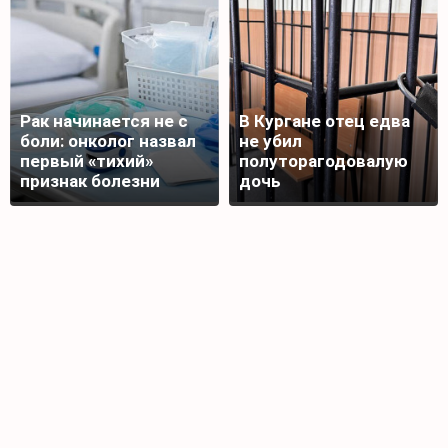
Рак начинается не с
В Кургане отец едва
боли: онколог назвал
не убил
первый «тихий»
полуторагодовалую
признак болезни
дочь