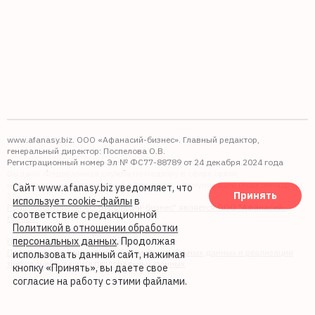
www.afanasy.biz. ООО «Афанасий-бизнес». Главный редактор,
генеральный директор: Поспелова О.В.
Регистрационный номер Эл № ФС77-88789 от 24 декабря 2024 года
Выдано: Федеральная служба по надзору в сфере связи,
информационных технологий и массовых коммуникаций (Роскомнадзор).
Сайт www.afanasy.biz уведомляет, что
Принять
16+
использует cookie-файлы
в
Правопреемником АО "Афанасий-бизнес" является ООО "Афанасий-
соответствие с редакционной
бизнес"
Политикой в отношении обработки
персональных данных
. Продолжая
Политика обработки файлов cookie
Политика в отношении обработки персональных данных и реализации
использовать данный сайт, нажимая
требований к защите персональных данных
кнопку «Принять», вы даете свое
согласие на работу с этими файлами.