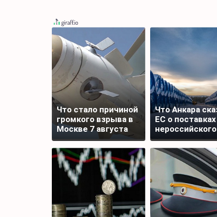
Что стало причиной
Что Анкара ска
громкого взрыва в
ЕС о поставках
Москве 7 августа
нероссийского