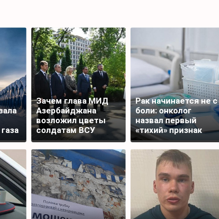
Зачем глава МИД
Рак начинается не с
зала
Азербайджана
боли: онколог
возложил цветы
назвал первый
 газа
солдатам ВСУ
«тихий» признак
болезни