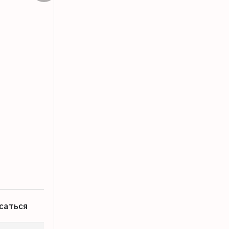
Виталий Королев рассказал о выдающ
07.08.2026
саться