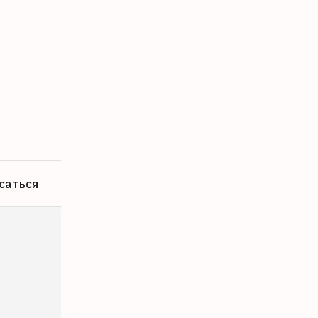
Жительница Твери поблагодарила ск
06.08.2026
саться